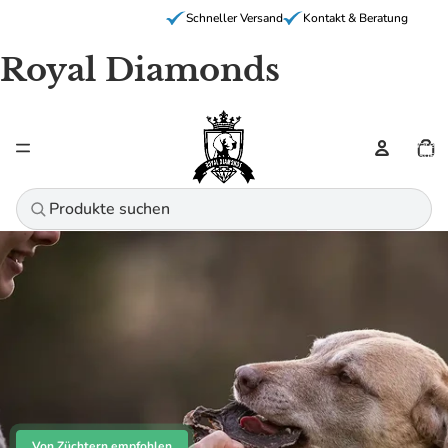
Schneller Versand
Kontakt & Beratung
Royal Diamonds
Artikel
Warenk
insgesa
0
Von Züchtern empfohlen