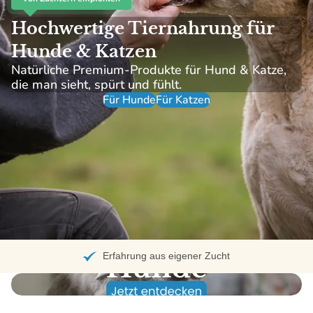
Hochwertige Tiernahrung für
Hunde & Katzen
Natürliche Premium-Produkte für Hund & Katze,
die man sieht, spürt und fühlt.
Für Hunde
Für Katzen
Kostenloser Versand ab 95 €
Erfahrung aus eigener Zucht
Ausgewählte Zutaten
Hohe Verträglichkeit
Hunde