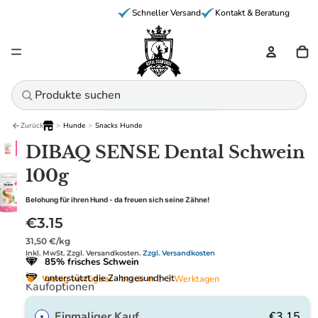
Schneller Versand
Kontakt & Beratung
Ar
Zurück
>
Hunde
>
Snacks Hunde
Home
DIBAQ SENSE Dental Schwein
100g
Belohung für ihren Hund - da freuen sich seine Zähne!
€3.15
Grundpreis
31,50 €/kg
Inkl. MwSt. Zzgl. Versandkosten.
Zzgl. Versandkosten
85% frisches Schwein
unterstützt die Zahngesundheit
Wenig verfügbar
- bei dir in 1-3 Werktagen
Kaufoptionen
Einmaliger Kauf
€3.15