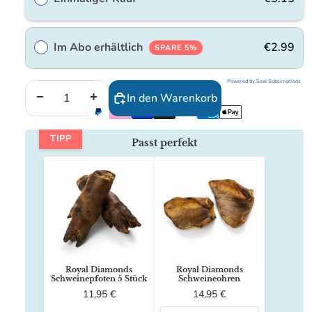
Im Abo erhältlich
€2.99
SPARE 5%
Powered by Seal Subscriptions
Menge verringern
Menge erhöhen
In den Warenkorb
TIPP
Passt perfekt
Royal Diamonds
Royal Diamonds
Schweinepfoten 5 Stück
Schweineohren
11,95 €
14,95 €