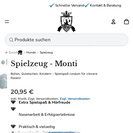
Schneller Versand
Kontakt & Beratung
Ar
Zurück
>
Hunde
>
Spielzeug
Home
Spielzeug - Monti
Rollen, Quietschen, Knistern – Spielspaß rundum für clevere
Nasen!
20,95 €
Inkl. MwSt. Zzgl. Versandkosten.
Zzgl. Versandkosten
Extra Spielspaß & Hörfreude
Nasenarbeit & Erfolgserlebnisse
Praktisch & vielseitig
Ausverkauft
- Bald wieder verfügbar