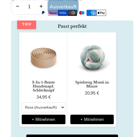
Menge verringern
Menge erhöhen
Ausverkauft
TIPP
Passt perfekt
3-In-1-Bento
Spielzeug Monti in
Hundenapf,
Minze
Schlecknapf
20,95 €
34,95 €
+ Mitnehmen
+ Mitnehmen